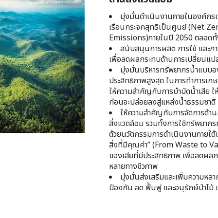
มุ่งมั่นดำเนินงานภายในองค์กรเ
เรือนกระจกสุทธิเป็นศูนย์ (Net 
Emissions)ภายในปี 2050 ตลอดทั้ง
สนับสนุนการผลิต การใช้ และกา
เพื่อลดผลกระทบด้านการเปลี่ยนแป
มุ่งมั่นบริหารทรัพยากรน้ำแบบองค
ประสิทธิภาพสูงสุด ในการทำการเก
ให้ความสำคัญกับการบำบัดน้ำเสีย ให
ก่อนจะปล่อยลงสู่แหล่งน้ำธรรมชาติ
ให้ความสำคัญกับการจัดการด้านก
สิ่งแวดล้อม รวมทั้งการใช้ทรัพยาก
ด้วยนวัตกรรมการดำเนินงานภายใต้แนว
สิ่งที่มีคุณค่า” (From Waste to 
ของเสียที่มีประสิทธิภาพ เพื่อลดผ
หลายทางชีวภาพ
มุ่งมั่นส่งเสริมและเพิ่มความห
ป้องกัน ลด ฟื้นฟู และอนุรักษ์ป่าไ